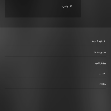
یاس
1
تک آهنگ ها
مجموعه ها
بیوگرافی
تفسیر
مقالات