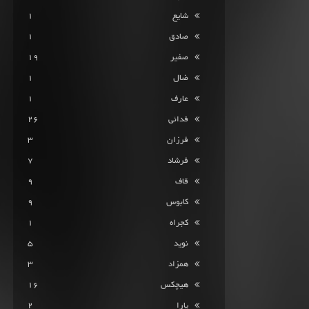
شایع
1
صادق
1
صفیر
19
ضال
1
عارف
1
فدائی
26
فرزان
3
فرشاد
7
قاف
9
کابوس
9
کجراه
1
نوید
5
همزاد
3
هیچکس
16
یارا
2