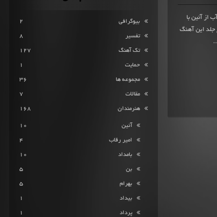
تک آهنگ آب از آئین با
بیوگرافی
2
شد. یولو طراح جلد این آهنگ
تفسیر
8
تک آهنگ
127
حمایت
1
مجموعه ها
36
مقالات
7
هنرمندان
168
آئین
10
امیر رقاب
4
بامداد
10
بن
5
بهرام
5
بیداد
1
پرداد
1