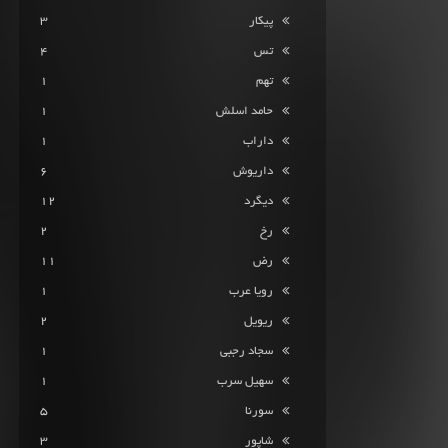
پیکار
3
تس
4
تهم
1
حامد اسلش
1
داراب
1
داریوش
6
دیگرد
12
رخ
2
رض
11
رویا عرب
1
ریویل
2
سجاد رجبی
1
سهیل سرب
1
سورنا
5
شاپور
3