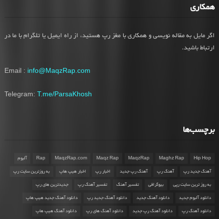
همکاری
اگر مایل به مقاله نویسی و همکاری با مغز رپ هستید، از راه ایمیل یا تلگرام با ما در
ارتباط باشید.
Email :
info@MaqzRap.com
Telegram:
T.me/ParsaKhosh
برچسب‌ها
Hip Hop
Maghz Rap
MaqzRap
Maqz Rap
MaqzRap.com
Rap
آلبوم
آهنگ جدید رپ
آهنگ رپ
آهنگ رپ جدید
اخبار رپ
اخبار هیپ هاپ
به روزترین سایت رپ
به روز ترین سایت رپی
بیوگرافی
تفسیر آهنگ
تفسیر آهنگ رپ
جدیدترین های رپ
دانلود آلبوم جدید
دانلود آهنگ جدید
دانلود آهنگ جدید رپ
دانلود آهنگ جدید هیپ هاپ
دانلود آهنگ رپ
دانلود آهنگ رپ جدید
دانلود آهنگ های رپ
دانلود آهنگ هیپ هاپ