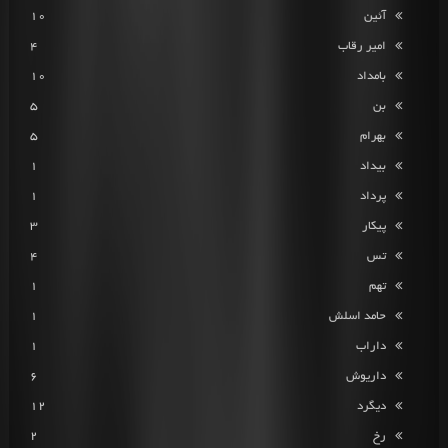
آئین
10
امیر رقاب
4
بامداد
10
بن
5
بهرام
5
بیداد
1
پرداد
1
پیکار
3
تس
4
تهم
1
حامد اسلش
1
داراب
1
داریوش
6
دیگرد
12
رخ
2