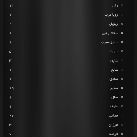
رض
11
رویا عرب
1
ریویل
2
سجاد رجبی
1
سهیل سرب
1
سورنا
5
شاپور
3
شایع
1
صادق
1
صفیر
19
ضال
1
عارف
1
فدائی
26
فرزان
3
فرشاد
7