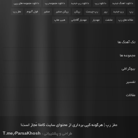
دانلود اهنگ جدید
دانلود رپ
دانلود رپ جدید
دانلود مجموعه رپ
دانلود مجموعه های رپی
رپ
رپ جدید
رپر
رپ چیست
رپکن
رپکن صفیر
صفیر
فول آلبوم
مغز رپ
مقاله های رپ
ملتفت
مهدیار
مهدیار آقاجانی
هیپ هاپ
تک آهنگ ها
مجموعه ها
بیوگرافی
تفسیر
مقالات
مغز رپ
| هرگونه کپی برداری از محتوای سایت کاملا مُجاز است!
طراحی و پشتیبانی :
T.me/ParsaKhosh