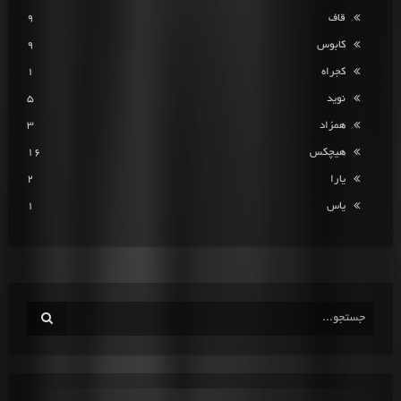
قاف
9
کابوس
9
کجراه
1
نوید
5
همزاد
3
هیچکس
16
یارا
2
یاس
1